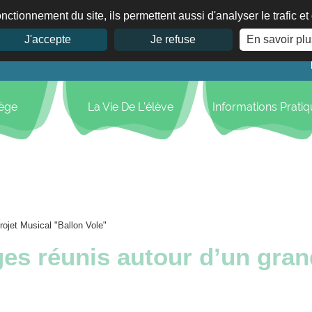
nctionnement du site, ils permettent aussi d'analyser le trafic e
J'accepte
Je refuse
En savoir plu
lège
La Vie De L'élève
Informations Prati
ojet Musical "Ballon Vole"
ges réunis autour d’un gran