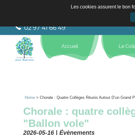
Les cookies assurent le bon fo
02 97 41 66 49
Accueil
Le Col
Home
>
Chorale : Quatre Collèges Réunis Autour D’un Grand Pr
Chorale : quatre collè
"Ballon vole"
2026-05-16 |
Évènements