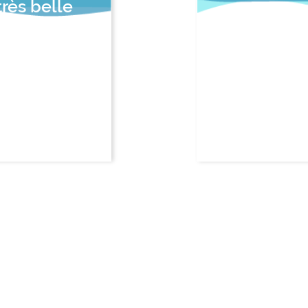
très belle
e de Jean