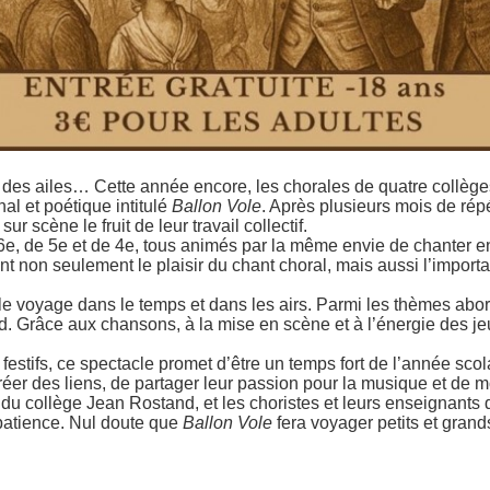
 des ailes… Cette année encore, les chorales de quatre collège
nal et poétique intitulé
Ballon Vole
. Après plusieurs mois de rép
ur scène le fruit de leur travail collectif.
6e, de 5e et de 4e, tous animés par la même envie de chanter en
 non seulement le plaisir du chant choral, mais aussi l’importanc
able voyage dans le temps et dans les airs. Parmi les thèmes abor
d. Grâce aux chansons, à la mise en scène et à l’énergie des jeu
stifs, ce spectacle promet d’être un temps fort de l’année scola
éer des liens, de partager leur passion pour la musique et de 
du collège Jean Rostand, et les choristes et leurs enseignants 
patience. Nul doute que
Ballon Vole
fera voyager petits et grand