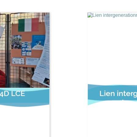
 4D LCE
Lien inter
de p