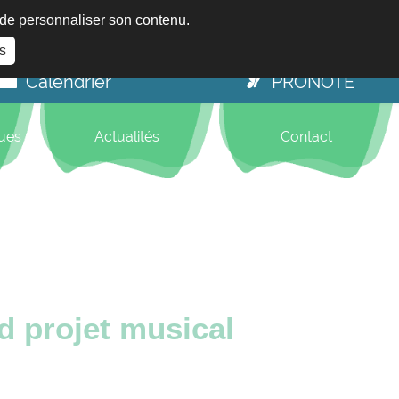
t de personnaliser son contenu.
s
Calendrier
PRONOTE
ques
Actualités
Contact
d projet musical