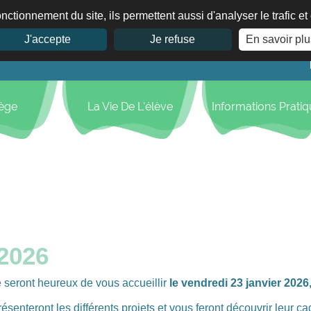
nctionnement du site, ils permettent aussi d'analyser le trafic e
J'accepte
Je refuse
En savoir plu
lège
La Vie De L'élève
Informations Prati
 2026
e seront heureux de vous accueillir
le vendredi 23 janvier 2026
présenteront les différents projets et vous feront découvrir leur ca