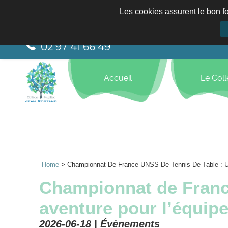
Les cookies assurent le bon fo
02 97 41 66 49
Accueil
Le Col
Home
>
Championnat De France UNSS De Tennis De Table : Un
Championnat de France
aventure pour l’équip
2026-06-18 |
Évènements