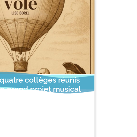
 quatre collèges réunis
un grand projet musical
"Ballon vole"