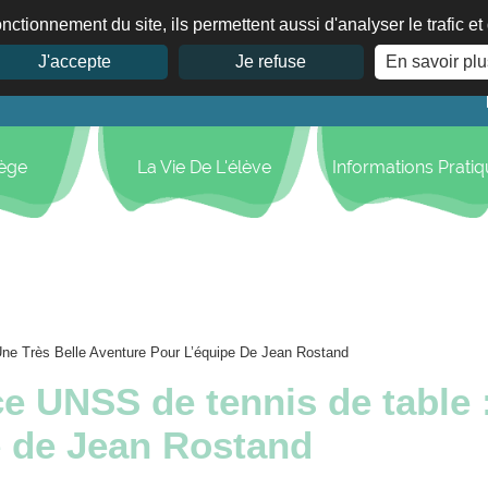
nctionnement du site, ils permettent aussi d'analyser le trafic e
J'accepte
Je refuse
En savoir plu
lège
La Vie De L'élève
Informations Prati
e Très Belle Aventure Pour L’équipe De Jean Rostand
 UNSS de tennis de table :
e de Jean Rostand