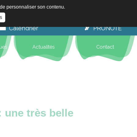
t de personnaliser son contenu.
s
Calendrier
PRONOTE
ques
Actualités
Contact
 une très belle