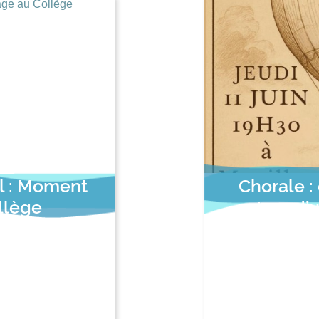
el : Moment
Chorale :
llège
autour d’